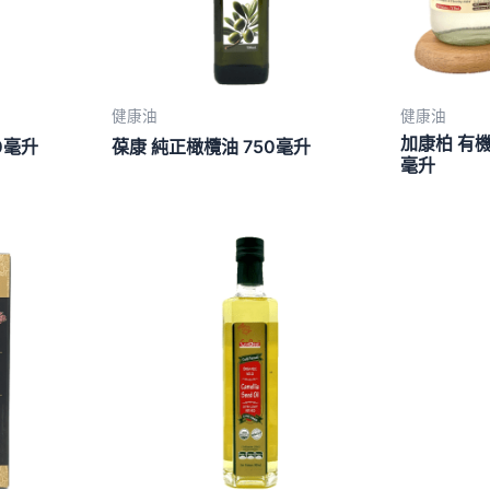
健康油
健康油
加康柏 有機
0毫升
葆康 純正橄欖油 750毫升
毫升