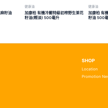
健康油
健康油
亞麻籽油
加康柏 有機冷壓特級初榨野生茶花
加康柏 有
籽油(輕淡) 500毫升
籽油 500
SHOP
Location
Promotion Ne