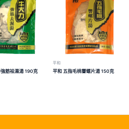
平和
強筋袪濕湯 190克
平和 五指毛桃響螺片湯 150克