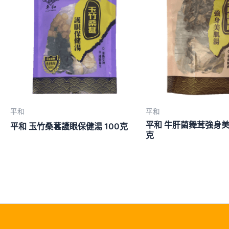
平和
平和
平和 牛肝菌舞茸強身美肌
平和 玉竹桑葚護眼保健湯 100克
克