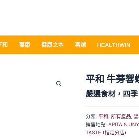
平和
葆康
健康之本
喜越
HEALTHWIN
平和 牛蒡響
嚴選食材，四季
分類:
平和
,
所有產品
,
湯
銷售地點:
APITA & UN
TASTE (指定分店)