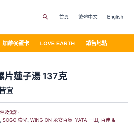
Search
首頁
繁體中文
English
加維麥蘆卡
LOVE EARTH
銷售地點
螺片蓮子湯 137克
皆宜
包及湯料
Y
,
SOGO 崇光
,
WING ON 永安百貨
,
YATA 一田
,
百佳 &