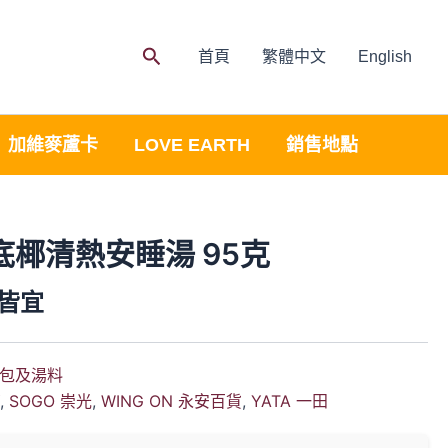
Search
首頁
繁體中文
English
加維麥蘆卡
LOVE EARTH
銷售地點
底椰清熱安睡湯 95克
皆宜
包及湯料
Y
,
SOGO 崇光
,
WING ON 永安百貨
,
YATA 一田