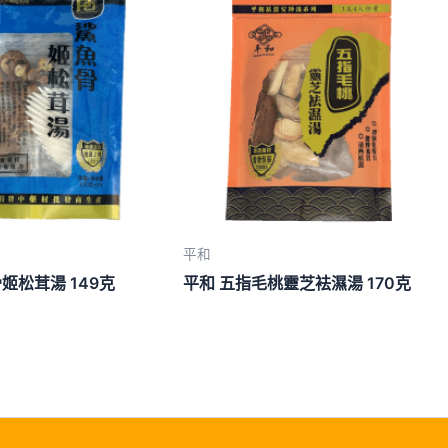
平和
姬松茸湯 149克
平和 五指毛桃靈芝袪濕湯 170克