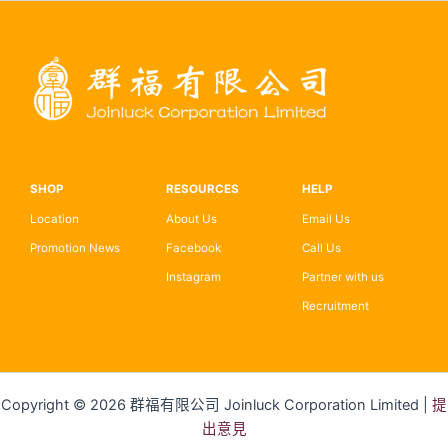
SHOP
RESOURCES
HELP
Location
About Us
Email Us
Promotion News
Facebook
Call Us
Instagram
Partner with us
Recruitment
Copyright © 2026 群福有限公司 Joinluck Corporation Limited |
提
出意見