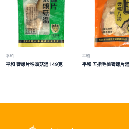
平和
平和
平和 響螺片猴頭菇湯 149克
平和 五指毛桃響螺片湯 