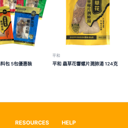
平和
湯料包 5包優惠裝
平和 蟲草花響螺片潤肺湯 124克
RESOURCES
HELP